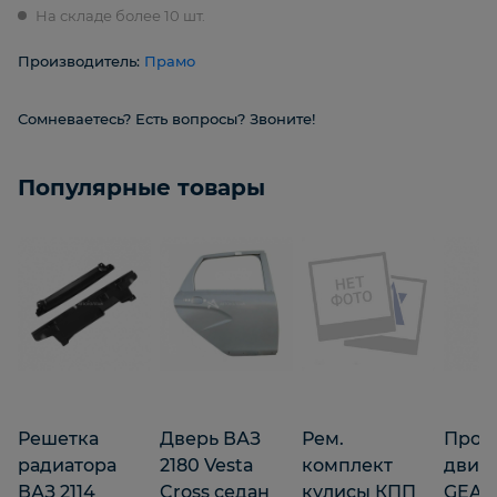
На складе более 10 шт.
Производитель:
Прамо
Сомневаетесь? Есть вопросы? Звоните!
Популярные товары
Решетка
Дверь ВАЗ
Рем.
Пром
радиатора
2180 Vesta
комплект
двига
ВАЗ 2114
Cross седан
кулисы КПП
GEAR 