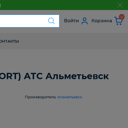
м
з
0
Войти
Корзина
ОНТАКТЫ
PORT) АТС Альметьевск
Производитель:
Альметьевск