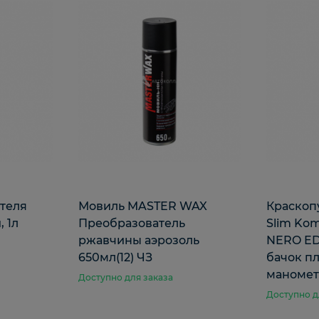
теля
Мовиль MASTER WAX
Краскоп
 1л
Преобразователь
Slim Ko
ржавчины аэрозоль
NERO ED
650мл(12) ЧЗ
бачок пл
маномет
Доступно для заказа
Доступно д