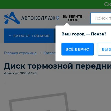
Ск
ВЫБЕРИТЕ
ГОРОД
Ваш город — Пенза?
КАТАЛОГ ТОВАРОВ
АКЦИЯ
О КОМПАНИИ
ВСЁ ВЕРНО
ВЫБ
Главная страница
Каталог товаров
Диск тормозной 
Диск тормозной передний
Артикул: 00054420