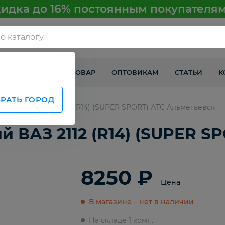
идка до 16% постоянным покупателя
КАК ПОЛУЧИТЬ ТОВАР
ОПТОВИКАМ
СТАТЬИ
К
РАТЬ ГОРОД
передний ВАЗ 2112 (R14) (SUPER SPORT) АТС Альметьевск
 ВАЗ 2112 (R14) (SUPER S
8250 ₽
Цена
В магазине – нет в наличии
На складе 1 комп.