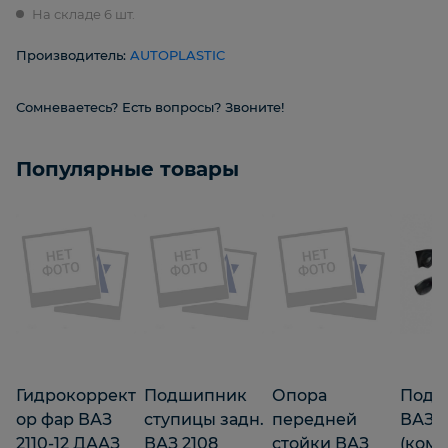
На складе 6 шт.
Производитель:
AUTOPLASTIC
Сомневаетесь? Есть вопросы? Звоните!
Популярные товары
Гидрокоррект
Подшипник
Опора
Подк
ор фар ВАЗ
ступицы задн.
передней
ВАЗ 2
2110-12 ДААЗ
ВАЗ 2108
стойки ВАЗ
(комп