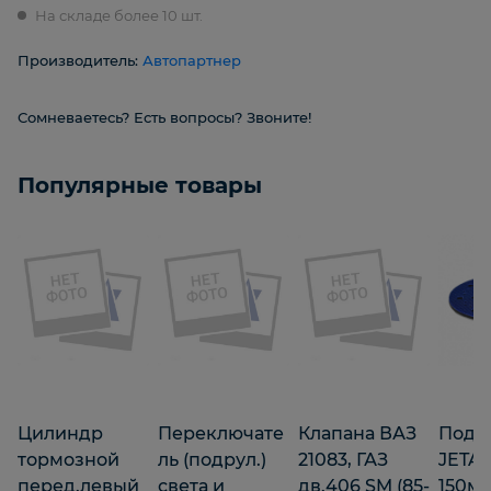
На складе более 10 шт.
Производитель:
Автопартнер
Сомневаетесь? Есть вопросы? Звоните!
Популярные товары
Цилиндр
Переключате
Клапана ВАЗ
Подл
тормозной
ль (подрул.)
21083, ГАЗ
JETA
перед.левый
света и
дв.406 SM (85-
150м