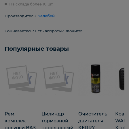
На складе более 10 шт.
Производитель:
Белебей
Сомневаетесь? Есть вопросы? Звоните!
Популярные товары
Рем.
Цилиндр
Очиститель
Крас
комплект
тормозной
двигателя
WALC
полуоси ВАЗ
перед.левый
KERRY
Xlight