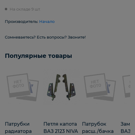
На складе 9 шт.
Производитель:
Начало
Сомневаетесь? Есть вопросы? Звоните!
Популярные товары
Патрубки
Петля капота
Патрубок
Замок
радиатора
ВАЗ 2123 NIVA
расш./бачка
ВАЗ 2