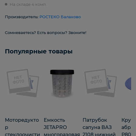
На складе 4 комп.
Производитель:
РОСТЕКО Балаково
Сомневаетесь? Есть вопросы? Звоните!
Популярные товары
Моторедукто
Емкость
Патрубок
Круг
р
JETAPRO
сапуна ВАЗ
абра
стеклоочисти
многоразовая
2108 нижний
Р800