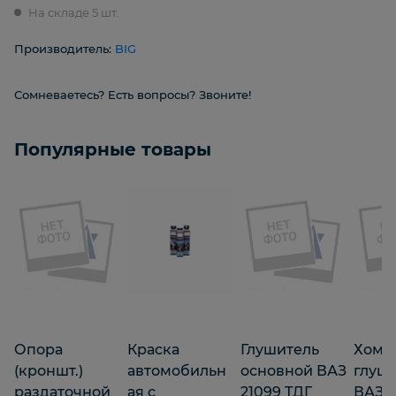
На складе 5 шт.
Производитель:
BIG
Сомневаетесь? Есть вопросы? Звоните!
Популярные товары
Опора
Краска
Глушитель
Хому
(кроншт.)
автомобильн
основной ВАЗ
глуш
раздаточной
ая с
21099 ТДГ
ВАЗ