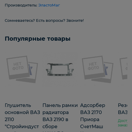
Производитель:
ЭластоМаг
Сомневаетесь? Есть вопросы? Звоните!
Популярные товары
Глушитель
Панель рамки
Адсорбер
Резо
основной ВАЗ
радиатора
ВАЗ 2170
ВАЗ 2
2110
ВАЗ 2190 в
Приора
Доступ
заказа
"Стройиндуст
сборе
СчетМаш