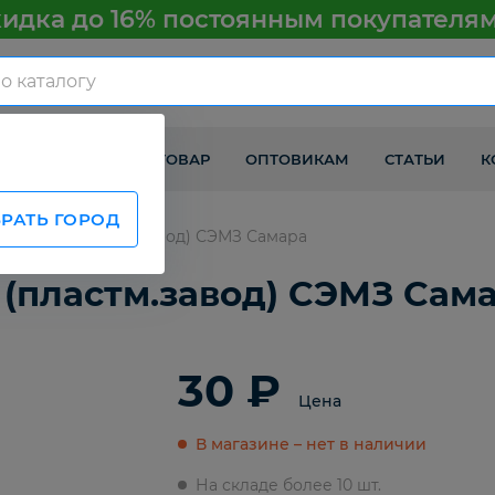
идка до 16% постоянным покупателя
КАК ПОЛУЧИТЬ ТОВАР
ОПТОВИКАМ
СТАТЬИ
К
РАТЬ ГОРОД
ВАЗ 2110 (пластм.завод) СЭМЗ Самара
 (пластм.завод) СЭМЗ Сам
30 ₽
Цена
В магазине – нет в наличии
На складе более 10 шт.