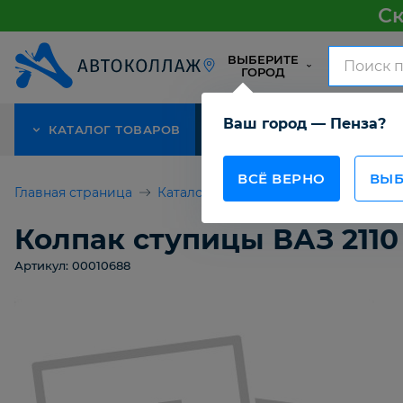
Ск
ВЫБЕРИТЕ
ГОРОД
Ваш город — Пенза?
КАТАЛОГ ТОВАРОВ
АКЦИЯ
О КОМПАНИИ
ВСЁ ВЕРНО
ВЫБ
Главная страница
Каталог товаров
Колпак ступицы 
Колпак ступицы ВАЗ 2110
Артикул: 00010688