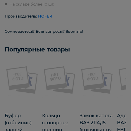
На складе более 10 шт.
Производитель:
HOFER
Сомневаетесь? Есть вопросы? Звоните!
Популярные товары
Буфер
Кольцо
Замок капота
Адсо
(отбойник)
стопорное
ВАЗ 2114,15
ВАЗ 2
задней
подшип.
(крючок,шты
ЕВРО