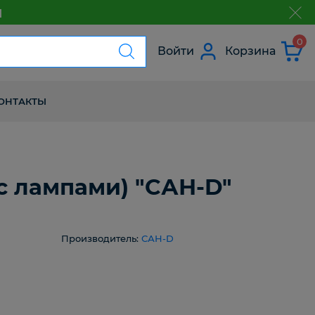
м
з
0
Войти
Корзина
ОНТАКТЫ
 (с лампами) "САН-D"
Производитель:
САН-D