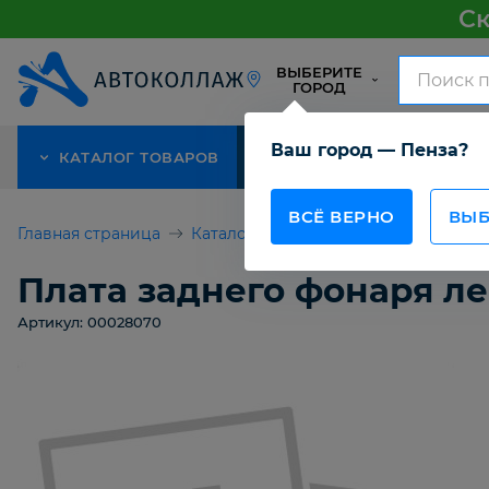
Ск
ВЫБЕРИТЕ
ГОРОД
Ваш город — Пенза?
КАТАЛОГ ТОВАРОВ
АКЦИЯ
О КОМПАНИИ
ВСЁ ВЕРНО
ВЫБ
Главная страница
Каталог товаров
Плата заднего фо
Плата заднего фонаря лев
Артикул: 00028070