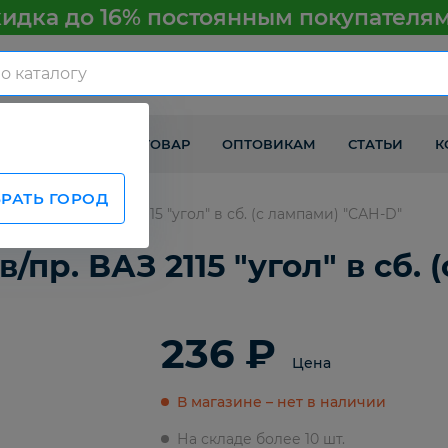
идка до 16% постоянным покупателя
КАК ПОЛУЧИТЬ ТОВАР
ОПТОВИКАМ
СТАТЬИ
К
РАТЬ ГОРОД
наря лев/пр. ВАЗ 2115 "угол" в сб. (с лампами) "САН-D"
/пр. ВАЗ 2115 "угол" в сб.
236 ₽
Цена
В магазине – нет в наличии
На складе более 10 шт.