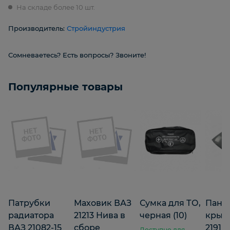
На складе более 10 шт.
Производитель:
Стройиндустрия
Сомневаетесь? Есть вопросы? Звоните!
Популярные товары
Патрубки
Маховик ВАЗ
Сумка для ТО,
Пане
радиатора
21213 Нива в
черная (10)
крыш
ВАЗ 21082-15
сборе
2191 
Доступно для