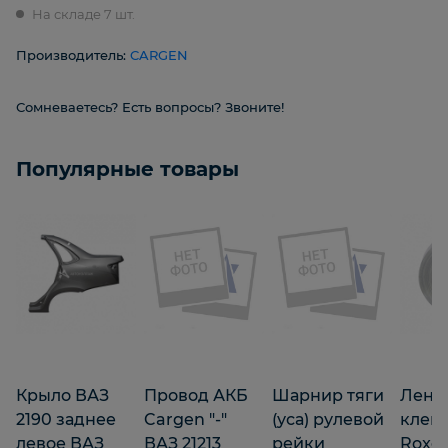
На складе 7 шт.
Производитель:
CARGEN
Сомневаетесь? Есть вопросы? Звоните!
Популярные товары
Крыло ВАЗ
Провод АКБ
Шарнир тяги
Лент
2190 заднее
Cargen "-"
(уса) рулевой
клей
левое ВАЗ
ВАЗ 21213
рейки
Roxel