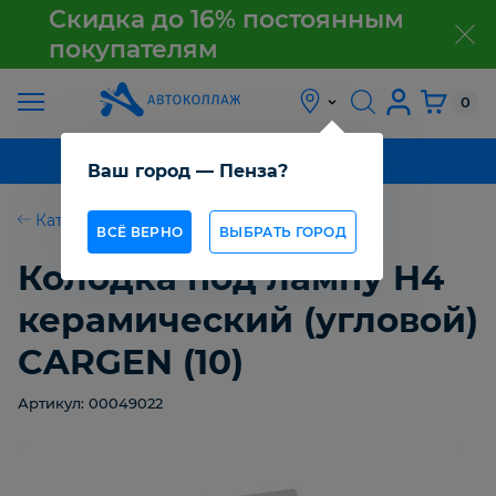
Скидка до 16% постоянным
покупателям
з
АКЦИЯ
0
О
КАТАЛОГ ТОВАРОВ
Ваш город — Пенза?
КОМПАНИИ
Каталог товаров
ВСЁ ВЕРНО
ВЫБРАТЬ ГОРОД
КАК
ПОЛУЧИТЬ
Колодка под лампу H4
ТОВАР
керамический (угловой)
ОПТОВИКАМ
CARGEN (10)
Артикул: 00049022
СТАТЬИ
КОНТАКТЫ