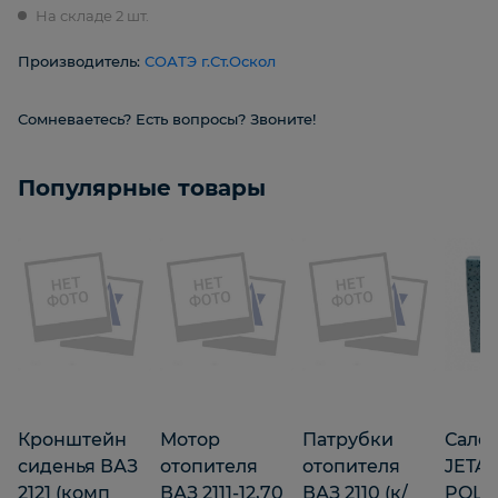
На складе 2 шт.
Производитель:
СОАТЭ г.Ст.Оскол
Сомневаетесь? Есть вопросы? Звоните!
Популярные товары
Кронштейн
Мотор
Патрубки
Салф
сиденья ВАЗ
отопителя
отопителя
JETA
2121 (комп
ВАЗ 2111-12,70
ВАЗ 2110 (к/
POLY