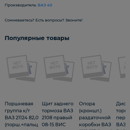
Производитель:
ВАЗ 40
Сомневаетесь? Есть вопросы? Звоните!
Популярные товары
Поршневая
Щит заднего
Опора
Диск
группа к/т
тормоза ВАЗ
(кроншт.)
торм
ВАЗ 21124 82,0
2108 правый
раздаточной
пере
(порш.+пальц
08-15 ВИС
коробки ВАЗ
ВАЗ 21