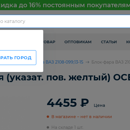
идка до 16% постоянным покупателя
КАК ПОЛУЧИТЬ ТОВАР
ОПТОВИКАМ
СТАТЬИ
К
РАТЬ ГОРОД
ВАЗ
Детали кузова ВАЗ 2108-099;13-15
Блок-фара ВАЗ 21
я (указат. пов. желтый) О
4455 ₽
Цена
В магазине – нет в наличии
На складе 1 шт.