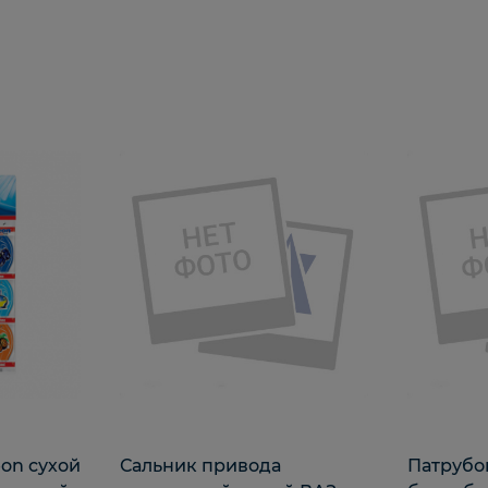
on сухой
Сальник привода
Патрубо