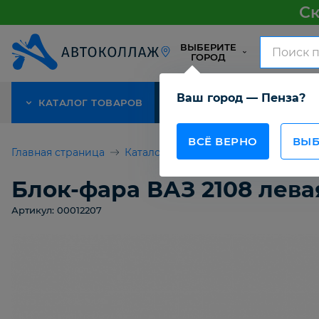
Ск
ВЫБЕРИТЕ
ГОРОД
Ваш город — Пенза?
КАТАЛОГ ТОВАРОВ
АКЦИЯ
О КОМПАНИИ
ВСЁ ВЕРНО
ВЫБ
Главная страница
Каталог товаров
Детали кузова 
Блок-фара ВАЗ 2108 лева
Артикул: 00012207