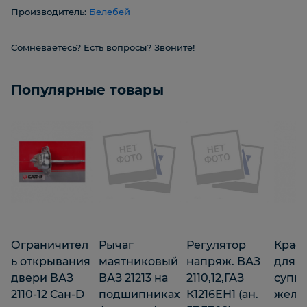
Производитель:
Белебей
Сомневаетесь? Есть вопросы? Звоните!
Популярные товары
Ограничител
Рычаг
Регулятор
Крас
ь открывания
маятниковый
напряж. ВАЗ
для
двери ВАЗ
ВАЗ 21213 на
2110,12,ГАЗ
супп
2110-12 Сан-D
подшипниках
К1216ЕН1 (ан.
желта