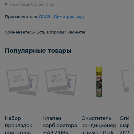
На складе более 10 шт.
Производитель:
ДААЗ г.Димитровград
Сомневаетесь? Есть вопросы? Звоните!
Популярные товары
Набор
Клапан
Очиститель
Опор
прокладок
карбюратора
кондиционер
шаро
двигателя
ВАЗ 21083
а лимон Plak
2123 