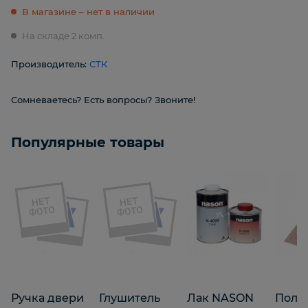
В магазине – нет в наличии
На складе 2 комп.
Производитель:
СТК
Сомневаетесь? Есть вопросы? Звоните!
Популярные товары
Ручка двери
Глушитель
Лак NASON
Поло