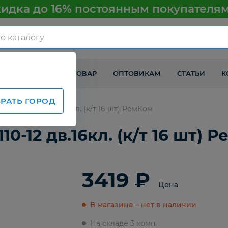
идка до 16% постоянным покупателя
КАК ПОЛУЧИТЬ ТОВАР
ОПТОВИКАМ
СТАТЬИ
К
РАТЬ ГОРОД
 ВАЗ 2110-12 дв.16кл. (к/т 16 шт) РемКом
0-12 дв.16кл. (к/т 16 шт) 
3419 ₽
Цена
В магазине – нет в наличии
На складе 3 комп.