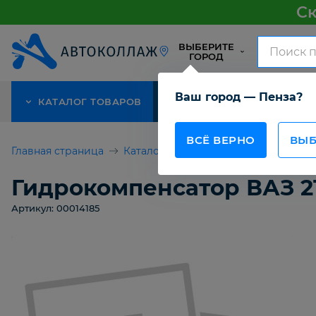
Ск
ВЫБЕРИТЕ
ГОРОД
Ваш город — Пенза?
КАТАЛОГ ТОВАРОВ
АКЦИЯ
О КОМПАНИИ
ВСЁ ВЕРНО
ВЫБ
Главная страница
Каталог товаров
Гидрокомпенсатор
Гидрокомпенсатор ВАЗ 211
Артикул: 00014185