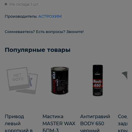
На складе 1 шт.
Производитель:
АСТРОХИМ
Сомневаетесь? Есть вопросы? Звоните!
Популярные товары
Привод
Мастика
Антигравий
Соед
левый
MASTER WAX
BODY 650
задн
короткий в
БПМ-3
черный
крыла