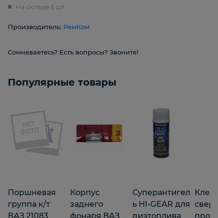
На складе 6 шт.
Производитель:
РемКом
Сомневаетесь? Есть вопросы? Звоните!
Популярные товары
Поршневая
Корпус
Суперантигел
Клей
группа к/т
заднего
ь HI-GEAR для
свер
ВАЗ 21083
фонаря ВАЗ
дизтоплива
проч