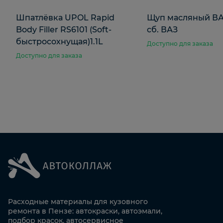
Шпатлёвка UPOL Rapid
Щуп масляный ВА
Body Filler RS6101 (Soft-
сб. ВАЗ
быстросохнущая)1.1L
Доступно для заказа
Доступно для заказа
Расходные материалы для кузовного
ремонта в Пензе: автокраски, автоэмали,
подбор красок, автосервисное