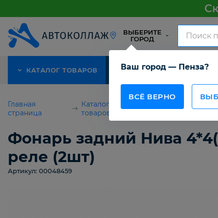
Ск
ВЫБЕРИТЕ
ГОРОД
Ваш город — Пенза?
КАТАЛОГ ТОВАРОВ
АКЦИЯ
О КОМПАНИИ
ВСЁ ВЕРНО
ВЫБ
Главная
Каталог
Детали кузова
страница
товаров
ВАЗ
Фонарь задний Нива 4*4(
реле (2шт)
Артикул: 00048459