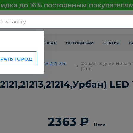
идка до 16% постоянным покупателя
КАК ПОЛУЧИТЬ ТОВАР
ОПТОВИКАМ
СТАТЬИ
К
РАТЬ ГОРОД
Детали кузова ВАЗ 2121-214;
Фонарь задний Нива 4*4
2123
(2шт)
2121,21213,21214,Урбан) L
2363 ₽
Цена