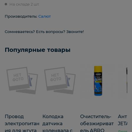
На складе 2 шт.
Производитель:
Салют
Сомневаетесь? Есть вопросы? Звоните!
Популярные товары
Провод
Колодка
Очиститель-
Анти
электропитан
датчика
обезжириват
JETAP
ия для жгута
коленвала с
ель ABRO
Доступ