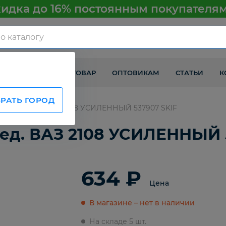
идка до 16% постоянным покупателя
КАК ПОЛУЧИТЬ ТОВАР
ОПТОВИКАМ
СТАТЬИ
К
РАТЬ ГОРОД
ицы перед. ВАЗ 2108 УСИЛЕННЫЙ 537907 SKIF
д. ВАЗ 2108 УСИЛЕННЫЙ 5
634 ₽
Цена
В магазине – нет в наличии
На складе 5 шт.