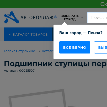
Ск
ВЫБЕРИТЕ
ГОРОД
Ваш город — Пенза?
КАТАЛОГ ТОВАРОВ
АКЦИЯ
О КОМПАНИИ
ВСЁ ВЕРНО
ВЫБ
Главная страница
Каталог товаров
Подшипник ступ
Подшипник ступицы пере
Артикул: 00055507