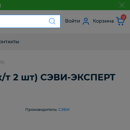
м
з
0
Войти
Корзина
ОНТАКТЫ
16)
(к/т 2 шт) СЭВИ-ЭКСПЕРТ
Производитель:
СЭВИ