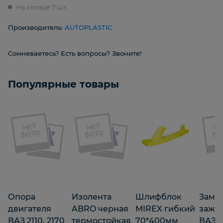
На складе 7 шт.
Производитель:
AUTOPLASTIC
Сомневаетесь? Есть вопросы? Звоните!
Популярные товары
Опора
Изолента
Шлифблок
Замо
двигателя
ABRO черная
MIREX гибкий
зажи
ВАЗ 2110, 2170
термостойкая
70*400мм
ВАЗ 21