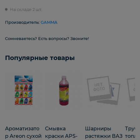
На складе 2 шт.
Производитель:
GAMMA
Сомневаетесь? Есть вопросы? Звоните!
Популярные товары
Ароматизато
Смывка
Шарниры
Труб
р Areon сухой
краски APS-
растяжки ВАЗ
топл