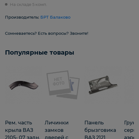
На складе 5 комп.
Производитель:
БРТ Балаково
Сомневаетесь? Есть вопросы? Звоните!
Популярные товары
Рем. часть
Личинки
Панель
Грун
крыла ВАЗ
замков
брызговика
серый
2105- 07 задн.
дверей с
ВАЗ 2121
аэроз