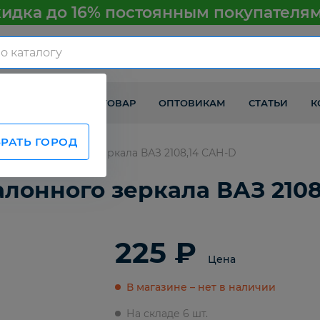
идка до 16% постоянным покупателя
КАК ПОЛУЧИТЬ ТОВАР
ОПТОВИКАМ
СТАТЬИ
К
РАТЬ ГОРОД
ления салонного зеркала ВАЗ 2108,14 САН-D
лонного зеркала ВАЗ 2108
225 ₽
Цена
В магазине – нет в наличии
На складе 6 шт.