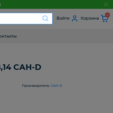
м
з
0
Войти
Корзина
ОНТАКТЫ
,14 САН-D
Производитель:
САН-D