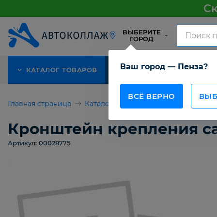
Ск
ВЫБЕРИТЕ
ГОРОД
Ваш город — Пенза?
КАТАЛОГ ТОВАРОВ
АКЦИЯ
О КОМПАНИИ
ВСЁ ВЕРНО
ВЫБ
Главная страница
Каталог товаров
Кронштейн креп
Кронштейн крепления са
Артикул: 00028775