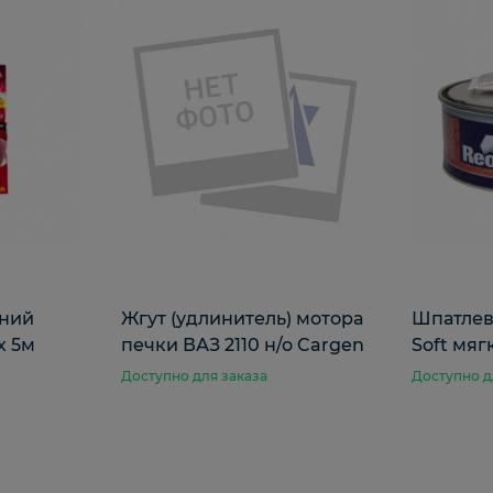
нний
Жгут (удлинитель) мотора
Шпатле
х 5м
печки ВАЗ 2110 н/о Cargen
Soft мягк
Доступно для заказа
Доступно д