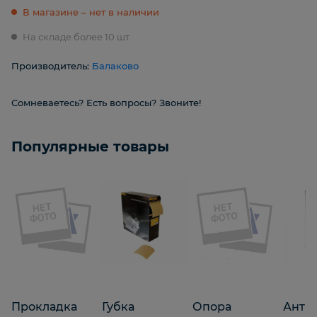
В магазине – нет в наличии
На складе более 10 шт.
Производитель:
Балаково
Сомневаетесь? Есть вопросы? Звоните!
Популярные товары
Прокладка
Губка
Опора
Анти