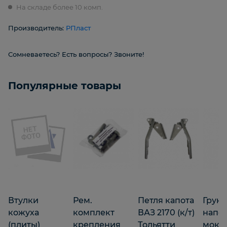
На складе более 10 комп.
Производитель:
РПласт
Сомневаетесь? Есть вопросы? Звоните!
Популярные товары
Втулки
Рем.
Петля капота
Грунт
кожуха
комплект
ВАЗ 2170 (к/т)
напо
(плиты)
крепления
Тольятти
мокр