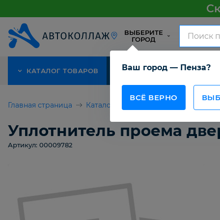
Ск
ВЫБЕРИТЕ
ГОРОД
Ваш город — Пенза?
КАТАЛОГ ТОВАРОВ
АКЦИЯ
О КОМПАНИИ
ВСЁ ВЕРНО
ВЫБ
Главная страница
Каталог товаров
Уплотнитель про
Уплотнитель проема двери
Артикул: 00009782