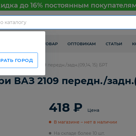
идка до 16% постоянным покупателя
КАК ПОЛУЧИТЬ ТОВАР
ОПТОВИКАМ
СТАТЬИ
К
РАТЬ ГОРОД
ема двери ВАЗ 2109 передн./задн.(09,14, 15) БРТ
 ВАЗ 2109 передн./задн.(0
418 ₽
Цена
В магазине – нет в наличии
На складе более 10 шт.