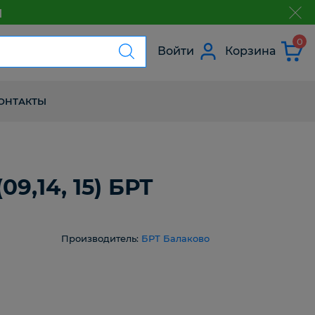
м
з
0
Войти
Корзина
ОНТАКТЫ
9,14, 15) БРТ
Производитель:
БРТ Балаково