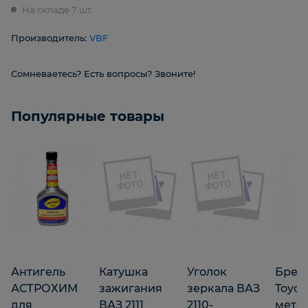
На складе 7 шт.
Производитель:
VBF
Сомневаетесь? Есть вопросы? Звоните!
Популярные товары
Антигель
Катушка
Уголок
Брел
АСТРОХИМ
зажигания
зеркала ВАЗ
Toyot
для
ВАЗ 2111
2110-
мета