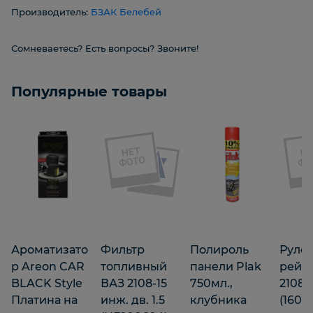
Производитель:
БЗАК Белебей
Сомневаетесь? Есть вопросы? Звоните!
Популярные товары
Ароматизато
Фильтр
Полироль
Руле
р Areon CAR
топливный
панели Plak
рейк
BLACK Style
ВАЗ 2108-15
750мл.,
2108 
Платина на
инж. дв. 1.5
клубника
(1600