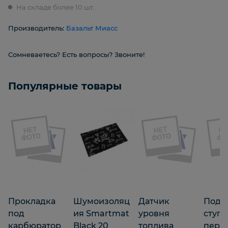
На складе более 10 шт.
Производитель:
Базальт Миасс
Сомневаетесь? Есть вопросы? Звоните!
Популярные товары
Прокладка
Шумоизоляц
Датчик
Подш
под
ия Smartmat
уровня
ступ
карбюратор
Black 20
топлива
перед