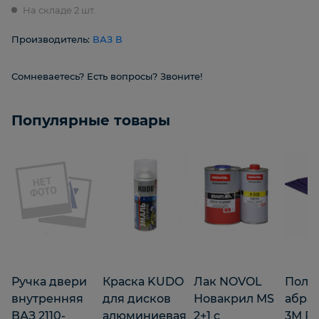
На складе 2 шт.
Производитель:
ВАЗ В
Сомневаетесь? Есть вопросы? Звоните!
Популярные товары
Ручка двери
Краска KUDO
Лак NOVOL
Поло
внутренняя
для дисков
Новакрил MS
абра
ВАЗ 2110-
алюминиевая
2+1 с
3М Р2