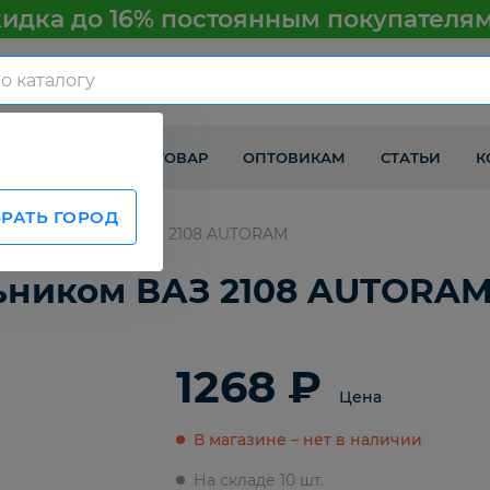
идка до 16% постоянным покупателя
КАК ПОЛУЧИТЬ ТОВАР
ОПТОВИКАМ
СТАТЬИ
К
РАТЬ ГОРОД
ий с пыльником ВАЗ 2108 AUTORAM
ьником ВАЗ 2108 AUTORA
1268 ₽
Цена
В магазине – нет в наличии
На складе 10 шт.