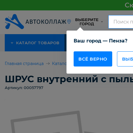
Ск
ВЫБЕРИТЕ
ГОРОД
Ваш город — Пенза?
КАТАЛОГ ТОВАРОВ
АКЦИЯ
О КОМПАНИИ
ВСЁ ВЕРНО
ВЫБ
Главная страница
Каталог товаров
ШРУС внутренн
ШРУС внутренний с пыл
Артикул: 00057797