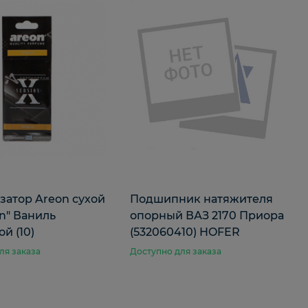
затор Areon сухой
Подшипник натяжителя
on" Ваниль
опорный ВАЗ 2170 Приора
й (10)
(532060410) HOFER
ля заказа
Доступно для заказа