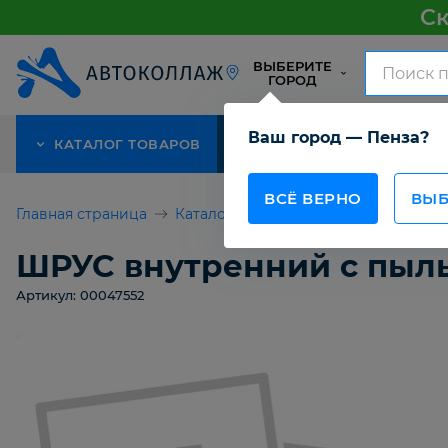
Ск
ВЫБЕРИТЕ
ГОРОД
Ваш город — Пенза?
КАТАЛОГ ТОВАРОВ
АКЦИЯ
О КОМПАНИИ
ВСЁ ВЕРНО
ВЫБ
Главная страница
Каталог товаров
ШРУС внутренни
ШРУС внутренний с пыль
Артикул: 00047552