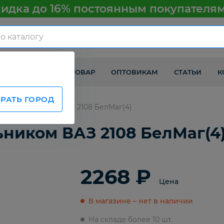
идка до 16% постоянным покупателя
КАК ПОЛУЧИТЬ ТОВАР
ОПТОВИКАМ
СТАТЬИ
К
РАТЬ ГОРОД
й с пыльником ВАЗ 2108 БелМаг(4)
ником ВАЗ 2108 БелМаг(4
2268 ₽
Цена
В магазине – нет в наличии
На складе более 10 шт.