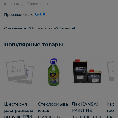
На складе более 10 шт.
Производитель:
ВАЗ В
Сомневаетесь? Есть вопросы? Звоните!
Популярные товары
Шестерня
Стеклоомыва
Лак KANSAI
Фара
распредвала
ющая
PAINT HS
прот
выпуск. ГРМ
жидкость
высокоскоро
нная 