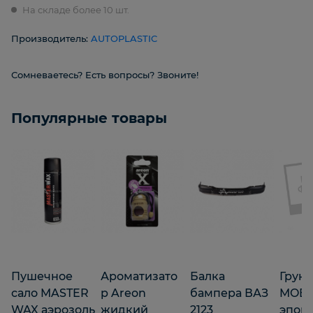
На складе более 10 шт.
Производитель:
AUTOPLASTIC
Сомневаетесь? Есть вопросы? Звоните!
Популярные товары
Пушечное
Ароматизато
Балка
Грунт
сало MASTER
р Areon
бампера ВАЗ
MOBI
WAX аэрозоль
жидкий
2123
эпок