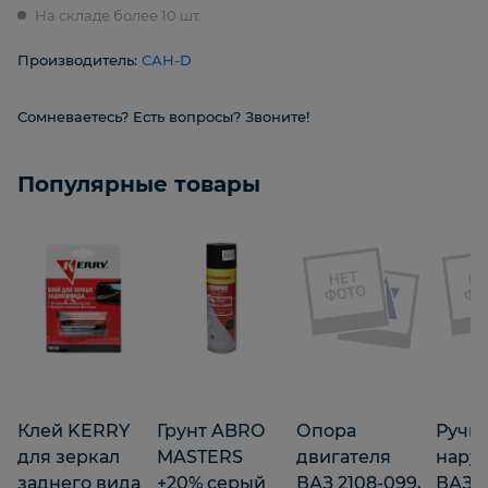
На складе более 10 шт.
Производитель:
САН-D
Сомневаетесь? Есть вопросы? Звоните!
Популярные товары
Клей KERRY
Грунт ABRO
Опора
Ручк
для зеркал
MASTERS
двигателя
нару
заднего вида
+20% серый
ВАЗ 2108-099,
ВАЗ 2