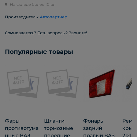
На складе более 10 шт.
Производитель:
Автопартнер
Сомневаетесь? Есть вопросы? Звоните!
Популярные товары
Фары
Шланги
Фонарь
Рем. 
противотума
тормозные
задний
крыл
нные ВАЗ
передние
правый ВАЗ
2121 з