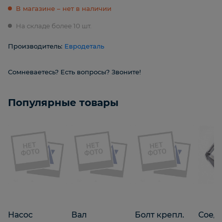
В магазине – нет в наличии
На складе более 10 шт.
Производитель:
Евродеталь
Сомневаетесь? Есть вопросы? Звоните!
Популярные товары
Насос
Вал
Болт крепл.
Соед