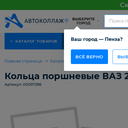
Ск
ВЫБЕРИТЕ
ГОРОД
Ваш город — Пенза?
КАТАЛОГ ТОВАРОВ
АКЦИЯ
О КОМПАНИИ
ВСЁ ВЕРНО
ВЫБ
Главная страница
Каталог товаров
Кольца поршневы
Кольца поршневые ВАЗ 21
Артикул: 00057296