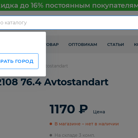
идка до 16% постоянным покупателя
КАК ПОЛУЧИТЬ ТОВАР
ОПТОВИКАМ
СТАТЬИ
К
РАТЬ ГОРОД
е ВАЗ 2108 76.4 Avtostandart
08 76.4 Avtostandart
1170 ₽
Цена
В магазине – нет в наличии
На складе 3 комп.