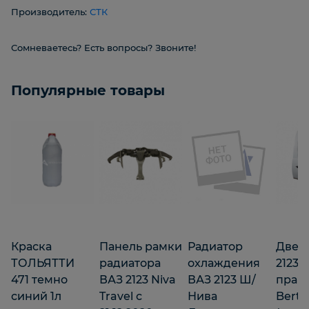
Производитель:
СТК
Сомневаетесь? Есть вопросы? Звоните!
Популярные товары
Краска
Панель рамки
Радиатор
Двер
ТОЛЬЯТТИ
радиатора
охлаждения
2123 
471 темно
ВАЗ 2123 Niva
ВАЗ 2123 Ш/
прав
синий 1л
Travel с
Нива
Berto