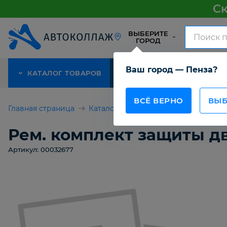
Ск
ВЫБЕРИТЕ
ГОРОД
Ваш город — Пенза?
КАТАЛОГ ТОВАРОВ
АКЦИЯ
О КОМПАНИИ
ВСЁ ВЕРНО
ВЫБ
Главная страница
Каталог товаров
Рем. комплект з
Рем. комплект защиты дв
Артикул: 00032677