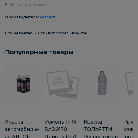
На складе 3 комп.
Производитель:
РПласт
Сомневаетесь? Есть вопросы? Звоните!
Популярные товары
Краска
Ремень ГРМ
Краска
Рыча
автомобильн
ВАЗ 2170
ТОЛЬЯТТИ
клап
ая АВТОН
Приора (137)
192 портвейн
(роке