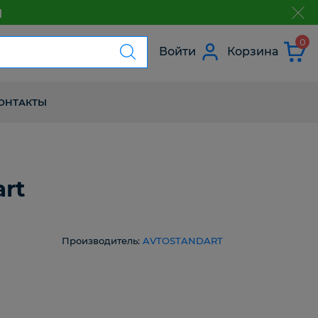
м
з
0
Войти
Корзина
ОНТАКТЫ
rt
Производитель:
AVTOSTANDART