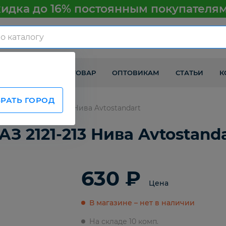
идка до 16% постоянным покупателя
КАК ПОЛУЧИТЬ ТОВАР
ОПТОВИКАМ
СТАТЬИ
К
РАТЬ ГОРОД
олуоси ВАЗ 2121-213 Нива Avtostandart
З 2121-213 Нива Avtostanda
630 ₽
Цена
В магазине – нет в наличии
На складе 10 комп.