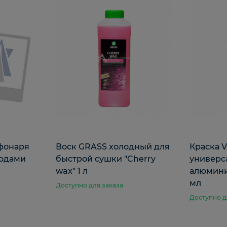
 фонаря
Воск GRASS холодный для
Краска 
водами
быстрой сушки "Cherry
универс
wax" 1 л
алюмини
мл
Доступно для заказа
Доступно д