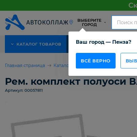
Ск
ВЫБЕРИТЕ
ГОРОД
Ваш город — Пенза?
КАТАЛОГ ТОВАРОВ
АКЦИЯ
О КОМПАНИИ
ВСЁ ВЕРНО
ВЫБ
Главная страница
Каталог товаров
Рем. комплект п
Рем. комплект полуоси ВА
Артикул: 00057811